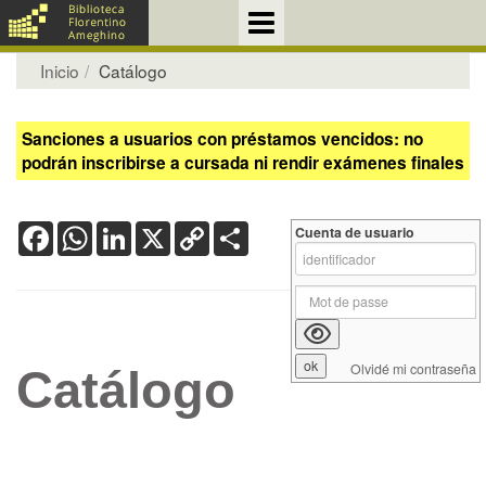
Inicio
Catálogo
Sanciones a usuarios con préstamos vencidos: no
podrán inscribirse a cursada ni rendir exámenes finales
Facebook
WhatsApp
LinkedIn
X
Copy
Share
Cuenta de usuario
Link
Olvidé mi contraseña
Catálogo