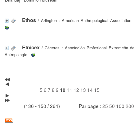
Ethos
/ Arlington : American Anthropological Association
Etnicex
/ Cáceres : Asociación Profesional Extremeña de
Antropología
5
6
7
8
9
11
12
13
14
15
10
(136 - 150 / 264)
Par page :
25
50
100
200