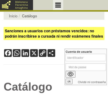
Inicio
Catálogo
Sanciones a usuarios con préstamos vencidos: no
podrán inscribirse a cursada ni rendir exámenes finales
Facebook
WhatsApp
LinkedIn
X
Copy
Share
Cuenta de usuario
Link
Olvidé mi contraseña
Catálogo