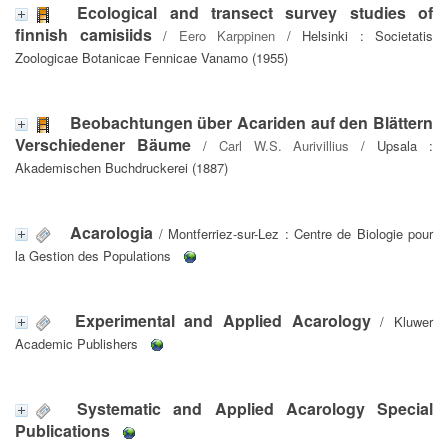
Ecological and transect survey studies of
finnish camisiids
/
Eero Karppinen
/ Helsinki : Societatis
Zoologicae Botanicae Fennicae Vanamo (1955)
Beobachtungen über Acariden auf den Blättern
Verschiedener Bäume
/
Carl W.S. Aurivillius
/ Upsala :
Akademischen Buchdruckerei (1887)
Acarologia
/ Montferriez-sur-Lez : Centre de Biologie pour
la Gestion des Populations
Experimental and Applied Acarology
/ Kluwer
Academic Publishers
Systematic and Applied Acarology Special
Publications