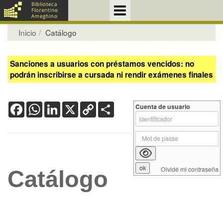
Inicio
Catálogo
Sanciones a usuarios con préstamos vencidos: no
podrán inscribirse a cursada ni rendir exámenes finales
Facebook
WhatsApp
LinkedIn
X
Copy
Share
Cuenta de usuario
Link
Olvidé mi contraseña
Catálogo