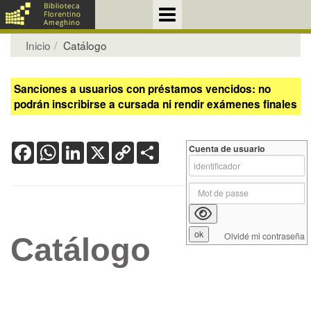
Inicio
Catálogo
Sanciones a usuarios con préstamos vencidos: no
podrán inscribirse a cursada ni rendir exámenes finales
Facebook
WhatsApp
LinkedIn
X
Copy
Share
Cuenta de usuario
Link
Olvidé mi contraseña
Catálogo