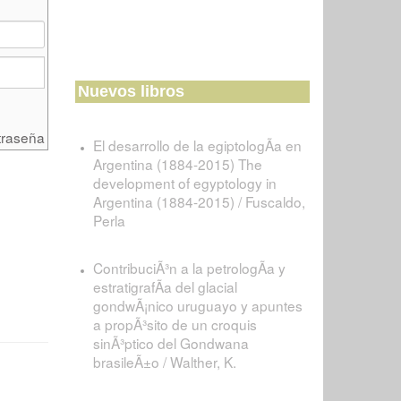
Nuevos libros
traseña
El desarrollo de la egiptologÃ­a en
Argentina (1884-2015) The
development of egyptology in
Argentina (1884-2015) / Fuscaldo,
Perla
ContribuciÃ³n a la petrologÃ­a y
estratigrafÃ­a del glacial
gondwÃ¡nico uruguayo y apuntes
a propÃ³sito de un croquis
sinÃ³ptico del Gondwana
brasileÃ±o / Walther, K.