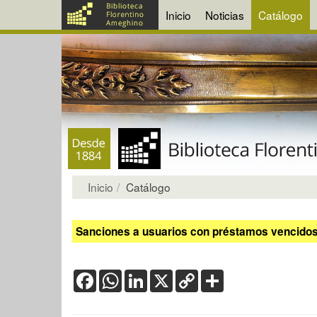
Inicio
Noticias
Catálogo
Inicio
Catálogo
Sanciones a usuarios con préstamos vencidos:
Facebook
WhatsApp
LinkedIn
X
Copy
Share
Link