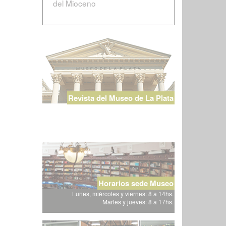
del Mioceno
Revista del Museo de La Plata
Horarios sede Museo
Lunes, miércoles y viernes: 8 a 14hs.
Martes y jueves: 8 a 17hs.