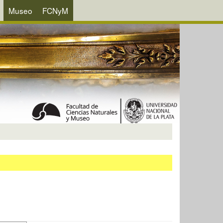
Museo
FCNyM