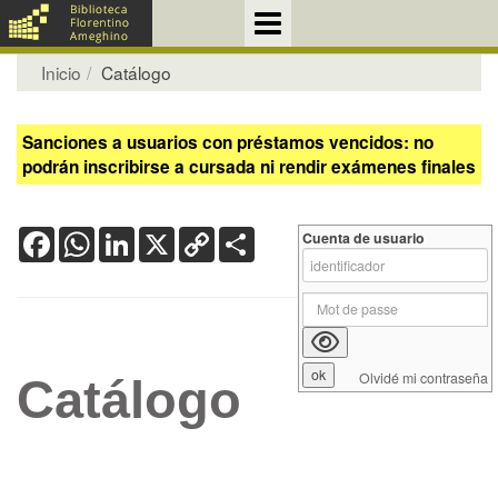
Inicio
Catálogo
Sanciones a usuarios con préstamos vencidos: no
podrán inscribirse a cursada ni rendir exámenes finales
Facebook
WhatsApp
LinkedIn
X
Copy
Share
Cuenta de usuario
Link
Olvidé mi contraseña
Catálogo