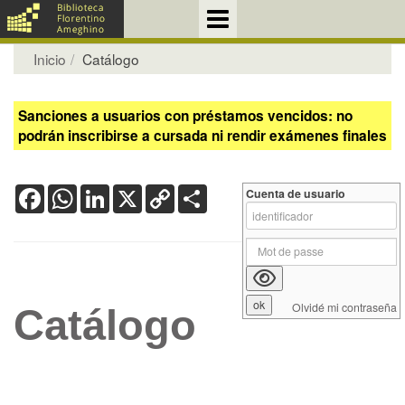
Inicio
Catálogo
Sanciones a usuarios con préstamos vencidos: no
podrán inscribirse a cursada ni rendir exámenes finales
Facebook
WhatsApp
LinkedIn
X
Copy
Share
Cuenta de usuario
Link
Olvidé mi contraseña
Catálogo