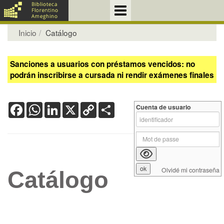
Inicio
Catálogo
Sanciones a usuarios con préstamos vencidos: no
podrán inscribirse a cursada ni rendir exámenes finales
Facebook
WhatsApp
LinkedIn
X
Copy
Share
Cuenta de usuario
Link
Olvidé mi contraseña
Catálogo