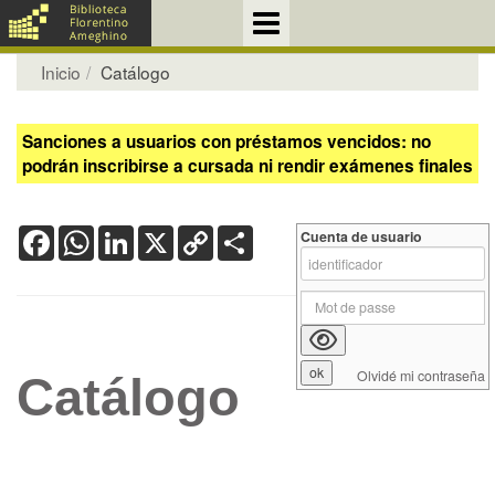
Inicio
Catálogo
Sanciones a usuarios con préstamos vencidos: no
podrán inscribirse a cursada ni rendir exámenes finales
Facebook
WhatsApp
LinkedIn
X
Copy
Share
Cuenta de usuario
Link
Olvidé mi contraseña
Catálogo