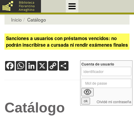
Inicio
Catálogo
Sanciones a usuarios con préstamos vencidos: no
podrán inscribirse a cursada ni rendir exámenes finales
Facebook
WhatsApp
LinkedIn
X
Copy
Share
Cuenta de usuario
Link
Olvidé mi contraseña
Catálogo