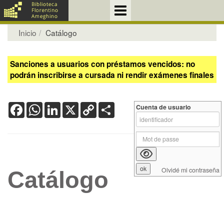
Inicio
Catálogo
Sanciones a usuarios con préstamos vencidos: no
podrán inscribirse a cursada ni rendir exámenes finales
Facebook
WhatsApp
LinkedIn
X
Copy
Share
Cuenta de usuario
Link
Olvidé mi contraseña
Catálogo