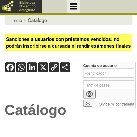
Inicio
Catálogo
Sanciones a usuarios con préstamos vencidos: no
podrán inscribirse a cursada ni rendir exámenes finales
Facebook
WhatsApp
LinkedIn
X
Copy
Share
Cuenta de usuario
Link
Olvidé mi contraseña
Catálogo