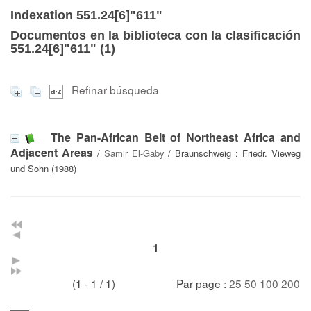
Indexation 551.24[6]"611"
Documentos en la biblioteca con la clasificación
551.24[6]"611" (
1
)
Refinar búsqueda
The Pan-African Belt of Northeast Africa and
Adjacent Areas
/
Samir El-Gaby
/ Braunschweig : Friedr. Vieweg
und Sohn (1988)
1
(1 - 1 / 1)
Par page :
25
50
100
200