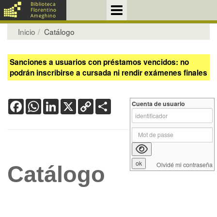
Inicio
Catálogo
Sanciones a usuarios con préstamos vencidos: no
podrán inscribirse a cursada ni rendir exámenes finales
Facebook
WhatsApp
LinkedIn
X
Copy
Share
Cuenta de usuario
Link
Olvidé mi contraseña
Catálogo