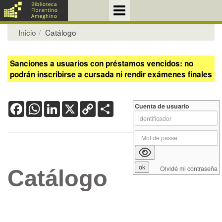
Inicio
Catálogo
Sanciones a usuarios con préstamos vencidos: no
podrán inscribirse a cursada ni rendir exámenes finales
Facebook
WhatsApp
LinkedIn
X
Copy
Share
Cuenta de usuario
Link
Olvidé mi contraseña
Catálogo