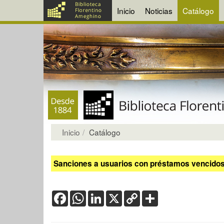
Inicio
Noticias
Catálogo
Inicio
Catálogo
Sanciones a usuarios con préstamos vencidos:
Facebook
WhatsApp
LinkedIn
X
Copy
Share
Link