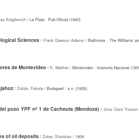
as Kraglievich
/ La Plata : Pub.Oficial (1940)
logical Sciences
/
Frank Dawson Adams
/ Baltimore : The Williams an
dores de Montevideo
/
K. Walther
/ Montevideo : Imprenta Nacional (193
ajahoz
/
Zoltán, Fekete
/ Budapest : s.n. (1935)
del pozo YPF nº 1 de Cacheuta (Mendoza)
/
Jova Clara Yussen
 of oil deposits
/
Zuber, Stanislav
/ 1934