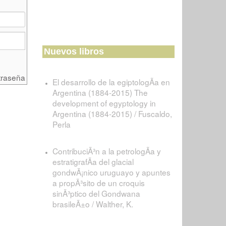
Nuevos libros
traseña
El desarrollo de la egiptologÃ­a en
Argentina (1884-2015) The
development of egyptology in
Argentina (1884-2015) / Fuscaldo,
Perla
ContribuciÃ³n a la petrologÃ­a y
estratigrafÃ­a del glacial
gondwÃ¡nico uruguayo y apuntes
a propÃ³sito de un croquis
sinÃ³ptico del Gondwana
brasileÃ±o / Walther, K.