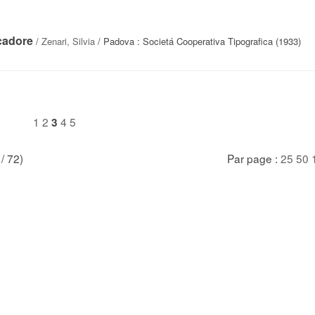
 cadore
/
Zenari, Silvia
/ Padova : Societá Cooperativa Tipografica (1933)
1
2
4
5
3
 / 72)
Par page :
25
50