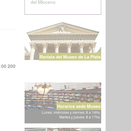
del Mioceno
Revista del Museo de La Plata
100
200
Horarios sede Museo
Lunes, miércoles y viernes: 8 a 14hs.
Martes y jueves: 8 a 17hs.