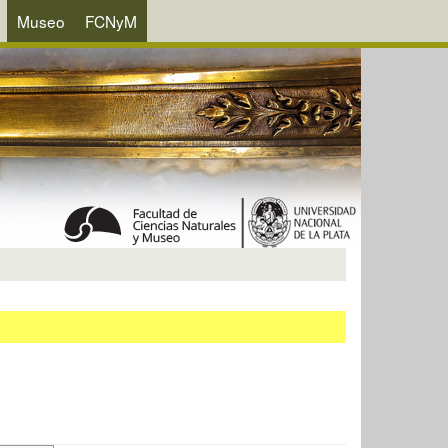
Museo
FCNyM