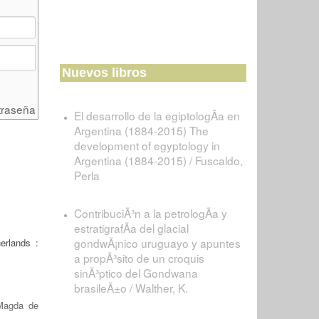
Nuevos libros
traseña
El desarrollo de la egiptologÃ­a en
Argentina (1884-2015) The
development of egyptology in
Argentina (1884-2015) / Fuscaldo,
Perla
ContribuciÃ³n a la petrologÃ­a y
estratigrafÃ­a del glacial
gondwÃ¡nico uruguayo y apuntes
erlands :
a propÃ³sito de un croquis
sinÃ³ptico del Gondwana
brasileÃ±o / Walther, K.
Magda de