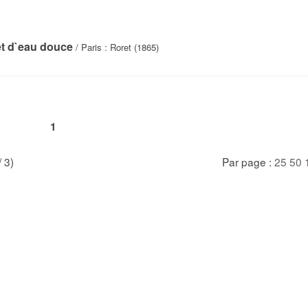
et d`eau douce
/ Paris : Roret (1865)
1
/ 3)
Par page :
25
50