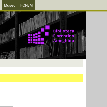
Museo
FCNyM