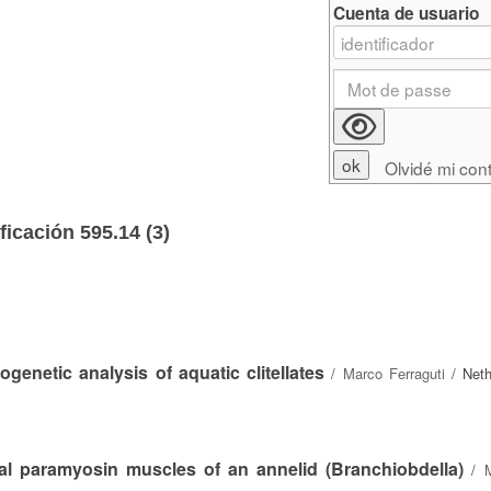
Cuenta de usuario
Olvidé mi con
ficación 595.14 (
3
)
genetic analysis of aquatic clitellates
/
Marco Ferraguti
/ Neth
cal paramyosin muscles of an annelid (Branchiobdella)
/