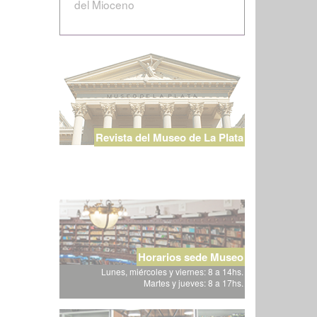
del Mioceno
Revista del Museo de La Plata
Horarios sede Museo
Lunes, miércoles y viernes: 8 a 14hs.
Martes y jueves: 8 a 17hs.