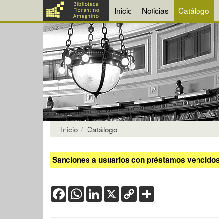
Inicio
Noticias
Catálogo
Inicio
Catálogo
Sanciones a usuarios con préstamos vencidos:
Facebook
WhatsApp
LinkedIn
X
Copy
Share
Link