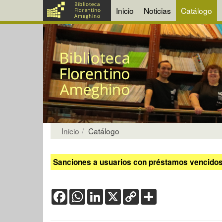
Inicio
Noticias
Catálogo
Inicio
Catálogo
Sanciones a usuarios con préstamos vencidos:
Facebook
WhatsApp
LinkedIn
X
Copy
Share
Link