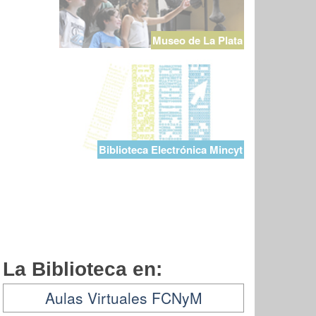
Museo de La Plata
Biblioteca Electrónica Mincyt
La Biblioteca en:
Aulas Virtuales FCNyM