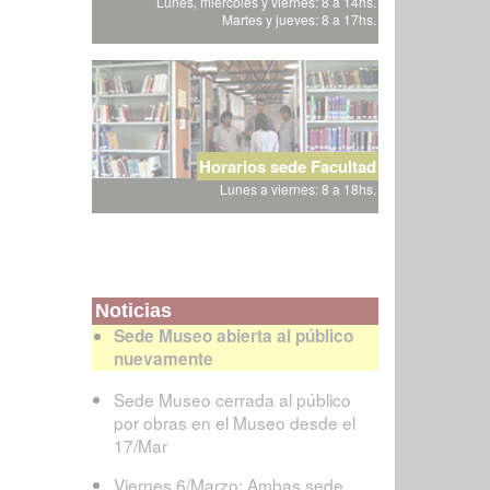
Lunes, miércoles y viernes: 8 a 14hs.
Martes y jueves: 8 a 17hs.
Horarios sede Facultad
Lunes a viernes: 8 a 18hs.
Noticias
Sede Museo abierta al público
nuevamente
Sede Museo cerrada al público
por obras en el Museo desde el
17/Mar
Viernes 6/Marzo: Ambas sede