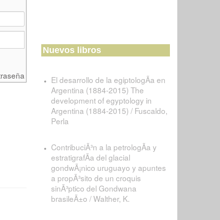
Nuevos libros
traseña
El desarrollo de la egiptologÃ­a en
Argentina (1884-2015) The
development of egyptology in
Argentina (1884-2015) / Fuscaldo,
Perla
ContribuciÃ³n a la petrologÃ­a y
estratigrafÃ­a del glacial
gondwÃ¡nico uruguayo y apuntes
a propÃ³sito de un croquis
sinÃ³ptico del Gondwana
brasileÃ±o / Walther, K.