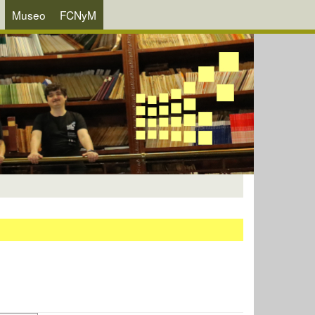
Museo
FCNyM