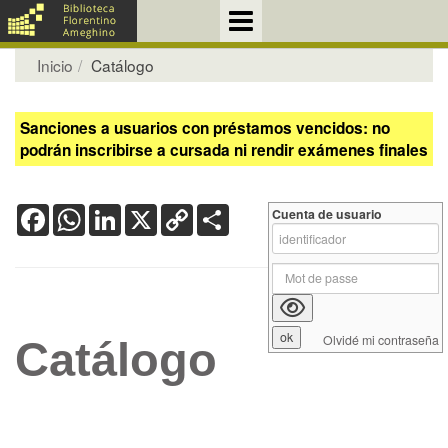
Inicio
Catálogo
Sanciones a usuarios con préstamos vencidos: no
podrán inscribirse a cursada ni rendir exámenes finales
Facebook
WhatsApp
LinkedIn
X
Copy
Share
Cuenta de usuario
Link
Olvidé mi contraseña
Catálogo