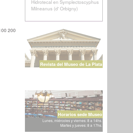
Hidrotecal en Symplectoscyphus
Milneanus (d' Orbigny)
100
200
Revista del Museo de La Plata
Horarios sede Museo
Lunes, miércoles y viernes: 8 a 14hs.
Martes y jueves: 8 a 17hs.