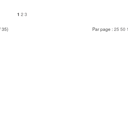
2
3
1
/ 35)
Par page :
25
50