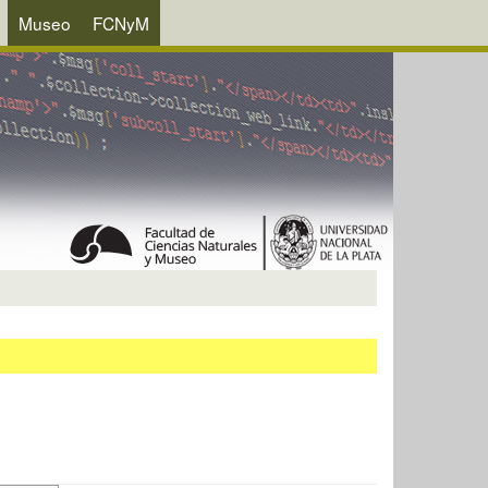
Museo
FCNyM