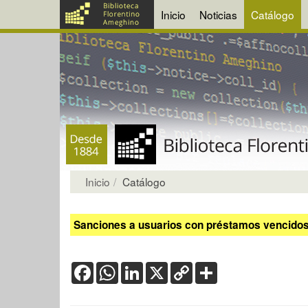
Inicio
Noticias
Catálogo
Inicio
Catálogo
Sanciones a usuarios con préstamos vencidos:
Facebook
WhatsApp
LinkedIn
X
Copy
Share
Link