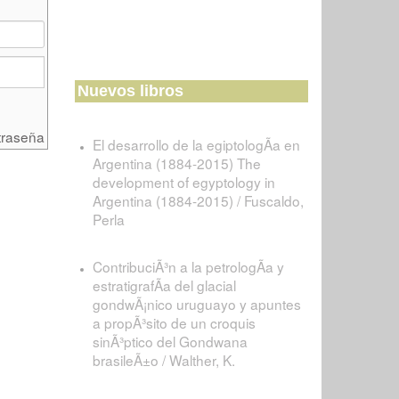
Nuevos libros
traseña
El desarrollo de la egiptologÃ­a en
Argentina (1884-2015) The
development of egyptology in
Argentina (1884-2015) / Fuscaldo,
Perla
ContribuciÃ³n a la petrologÃ­a y
estratigrafÃ­a del glacial
gondwÃ¡nico uruguayo y apuntes
a propÃ³sito de un croquis
sinÃ³ptico del Gondwana
brasileÃ±o / Walther, K.