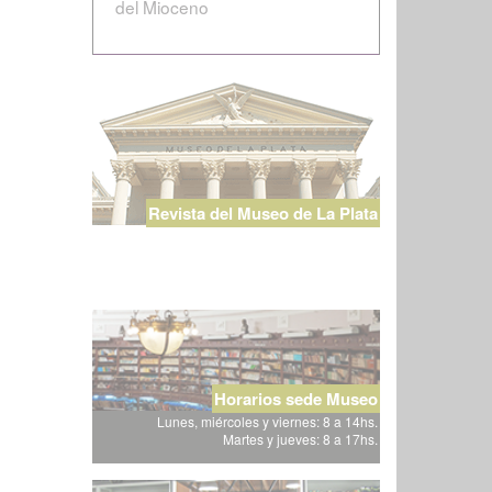
del Mioceno
Revista del Museo de La Plata
Horarios sede Museo
Lunes, miércoles y viernes: 8 a 14hs.
Martes y jueves: 8 a 17hs.