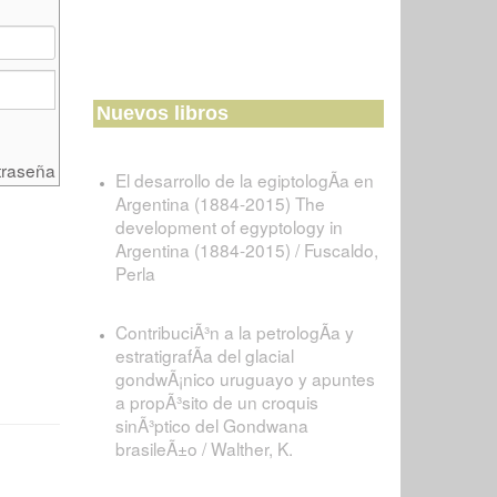
Nuevos libros
traseña
El desarrollo de la egiptologÃ­a en
Argentina (1884-2015) The
development of egyptology in
Argentina (1884-2015) / Fuscaldo,
Perla
ContribuciÃ³n a la petrologÃ­a y
estratigrafÃ­a del glacial
gondwÃ¡nico uruguayo y apuntes
a propÃ³sito de un croquis
sinÃ³ptico del Gondwana
brasileÃ±o / Walther, K.