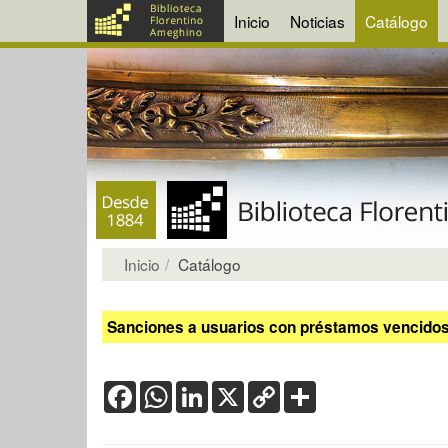
Inicio
Noticias
Catálogo
Inicio
Catálogo
Sanciones a usuarios con préstamos vencidos:
Facebook
WhatsApp
LinkedIn
X
Copy
Share
Link