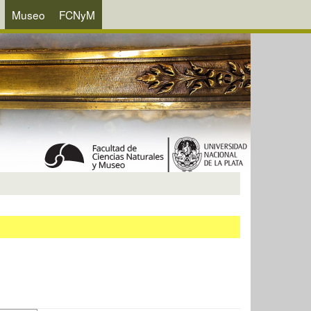
Museo
FCNyM