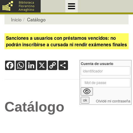
Inicio
Catálogo
Sanciones a usuarios con préstamos vencidos: no
podrán inscribirse a cursada ni rendir exámenes finales
Facebook
WhatsApp
LinkedIn
X
Copy
Share
Cuenta de usuario
Link
Olvidé mi contraseña
Catálogo