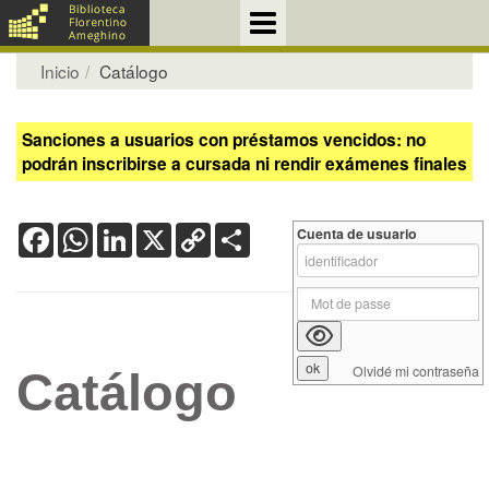
Inicio
Catálogo
Sanciones a usuarios con préstamos vencidos: no
podrán inscribirse a cursada ni rendir exámenes finales
Facebook
WhatsApp
LinkedIn
X
Copy
Share
Cuenta de usuario
Link
Olvidé mi contraseña
Catálogo