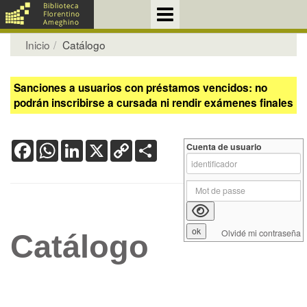
Inicio
Catálogo
Sanciones a usuarios con préstamos vencidos: no
podrán inscribirse a cursada ni rendir exámenes finales
Facebook
WhatsApp
LinkedIn
X
Copy
Share
Cuenta de usuario
Link
Olvidé mi contraseña
Catálogo