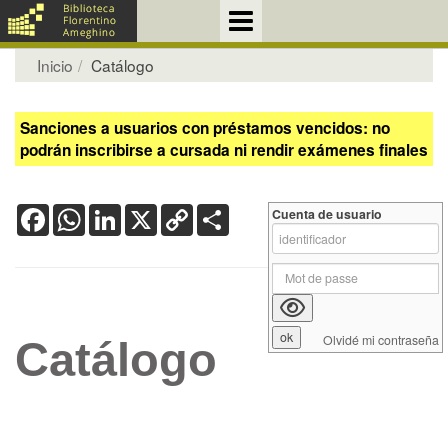
Inicio
Catálogo
Sanciones a usuarios con préstamos vencidos: no
podrán inscribirse a cursada ni rendir exámenes finales
Facebook
WhatsApp
LinkedIn
X
Copy
Share
Cuenta de usuario
Link
Olvidé mi contraseña
Catálogo