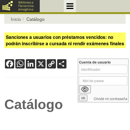
Inicio
Catálogo
Sanciones a usuarios con préstamos vencidos: no
podrán inscribirse a cursada ni rendir exámenes finales
Facebook
WhatsApp
LinkedIn
X
Copy
Share
Cuenta de usuario
Link
Olvidé mi contraseña
Catálogo