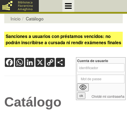
Inicio
Catálogo
Sanciones a usuarios con préstamos vencidos: no
podrán inscribirse a cursada ni rendir exámenes finales
Facebook
WhatsApp
LinkedIn
X
Copy
Share
Cuenta de usuario
Link
Olvidé mi contraseña
Catálogo