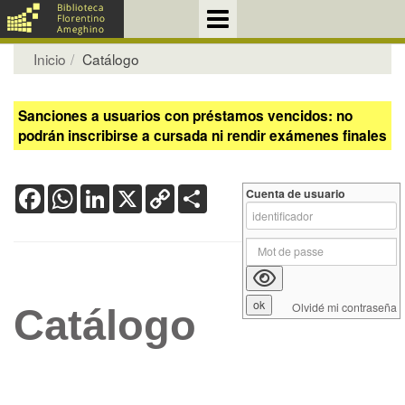
Inicio
Catálogo
Sanciones a usuarios con préstamos vencidos: no
podrán inscribirse a cursada ni rendir exámenes finales
Facebook
WhatsApp
LinkedIn
X
Copy
Share
Cuenta de usuario
Link
Olvidé mi contraseña
Catálogo