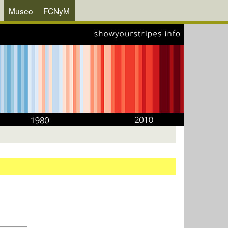
Museo
FCNyM