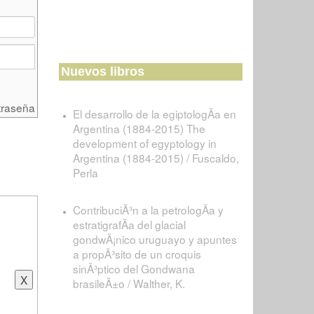
Nuevos libros
traseña
El desarrollo de la egiptologÃ­a en
Argentina (1884-2015) The
development of egyptology in
Argentina (1884-2015) / Fuscaldo,
Perla
ContribuciÃ³n a la petrologÃ­a y
estratigrafÃ­a del glacial
gondwÃ¡nico uruguayo y apuntes
a propÃ³sito de un croquis
sinÃ³ptico del Gondwana
brasileÃ±o / Walther, K.