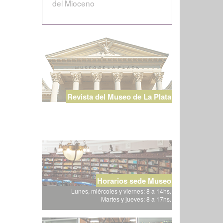
del Mioceno
Revista del Museo de La Plata
Horarios sede Museo
Lunes, miércoles y viernes: 8 a 14hs.
Martes y jueves: 8 a 17hs.