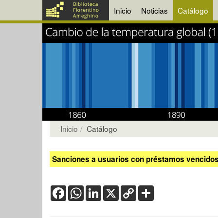
Inicio
Noticias
Catálogo
Inicio
Catálogo
Sanciones a usuarios con préstamos vencidos:
Facebook
WhatsApp
LinkedIn
X
Copy
Share
Link