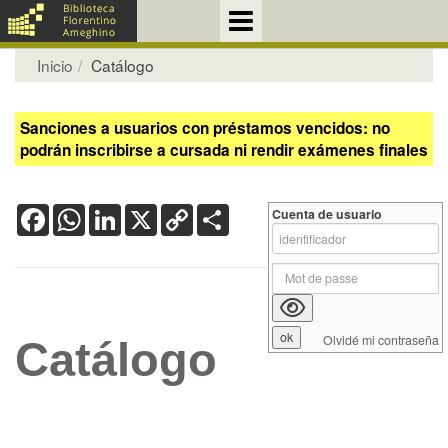
Inicio
Catálogo
Sanciones a usuarios con préstamos vencidos: no
podrán inscribirse a cursada ni rendir exámenes finales
Facebook
WhatsApp
LinkedIn
X
Copy
Share
Cuenta de usuario
Link
Olvidé mi contraseña
Catálogo