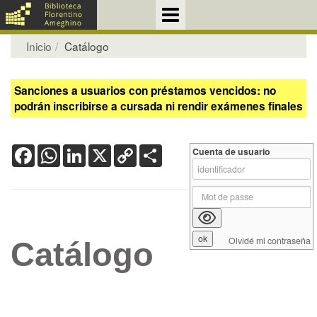
Inicio
Catálogo
Sanciones a usuarios con préstamos vencidos: no
podrán inscribirse a cursada ni rendir exámenes finales
Facebook
WhatsApp
LinkedIn
X
Copy
Share
Cuenta de usuario
Link
Olvidé mi contraseña
Catálogo