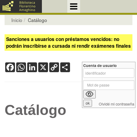
Inicio
Catálogo
Sanciones a usuarios con préstamos vencidos: no
podrán inscribirse a cursada ni rendir exámenes finales
Facebook
WhatsApp
LinkedIn
X
Copy
Share
Cuenta de usuario
Link
Olvidé mi contraseña
Catálogo