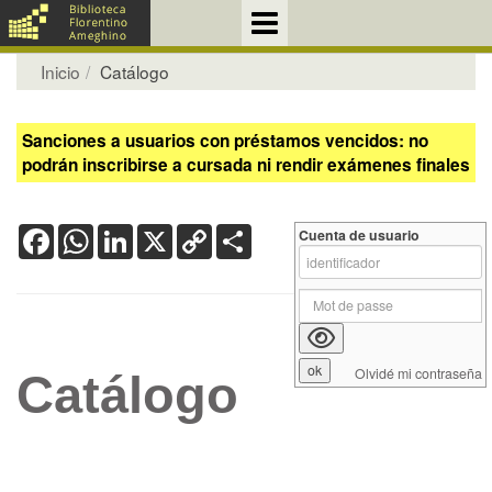
Inicio
Catálogo
Sanciones a usuarios con préstamos vencidos: no
podrán inscribirse a cursada ni rendir exámenes finales
Facebook
WhatsApp
LinkedIn
X
Copy
Share
Cuenta de usuario
Link
Olvidé mi contraseña
Catálogo