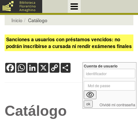
Inicio
Catálogo
Sanciones a usuarios con préstamos vencidos: no
podrán inscribirse a cursada ni rendir exámenes finales
Facebook
WhatsApp
LinkedIn
X
Copy
Share
Cuenta de usuario
Link
Olvidé mi contraseña
Catálogo