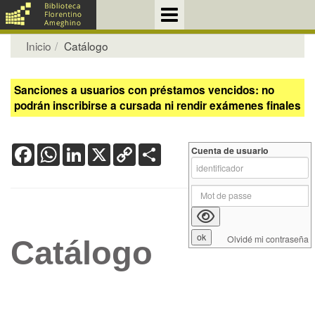
Inicio
Catálogo
Sanciones a usuarios con préstamos vencidos: no
podrán inscribirse a cursada ni rendir exámenes finales
Facebook
WhatsApp
LinkedIn
X
Copy
Share
Cuenta de usuario
Link
Olvidé mi contraseña
Catálogo