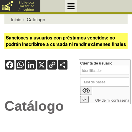
Inicio
Catálogo
Sanciones a usuarios con préstamos vencidos: no
podrán inscribirse a cursada ni rendir exámenes finales
Facebook
WhatsApp
LinkedIn
X
Copy
Share
Cuenta de usuario
Link
Olvidé mi contraseña
Catálogo