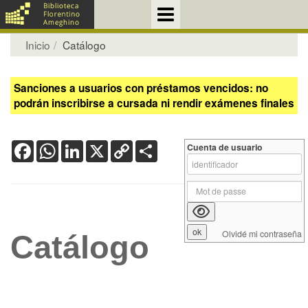
Inicio
Catálogo
Sanciones a usuarios con préstamos vencidos: no
podrán inscribirse a cursada ni rendir exámenes finales
Facebook
WhatsApp
LinkedIn
X
Copy
Share
Cuenta de usuario
Link
Olvidé mi contraseña
Catálogo