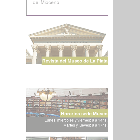
del Mioceno
Revista del Museo de La Plata
Horarios sede Museo
Lunes, miércoles y viernes: 8 a 14hs.
Martes y jueves: 8 a 17hs.