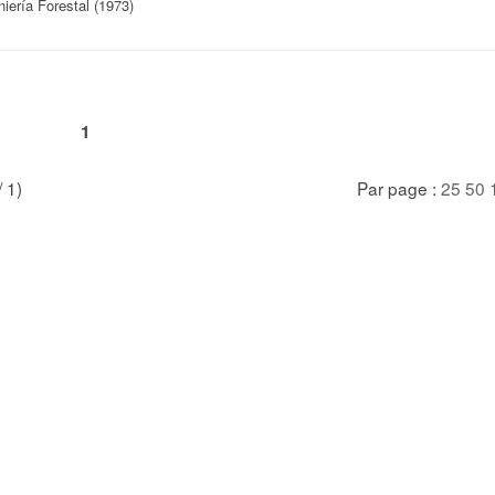
iería Forestal (1973)
1
/ 1)
Par page :
25
50