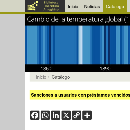
Inicio
Noticias
Catálogo
Inicio
Catálogo
Sanciones a usuarios con préstamos vencidos:
Facebook
WhatsApp
LinkedIn
X
Copy
Share
Link