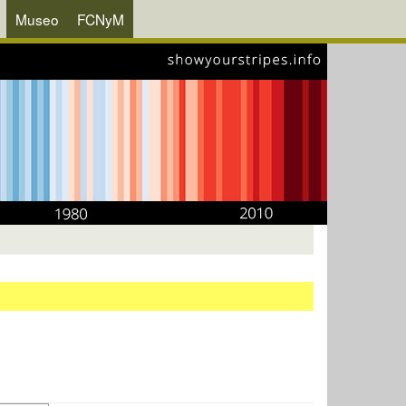
Museo
FCNyM