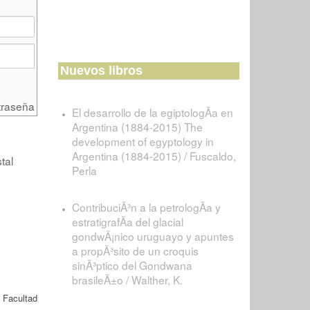
Nuevos libros
traseña
El desarrollo de la egiptologÃ­a en
Argentina (1884-2015) The
development of egyptology in
Argentina (1884-2015) / Fuscaldo,
tal
Perla
ContribuciÃ³n a la petrologÃ­a y
estratigrafÃ­a del glacial
gondwÃ¡nico uruguayo y apuntes
a propÃ³sito de un croquis
sinÃ³ptico del Gondwana
brasileÃ±o / Walther, K.
. Facultad