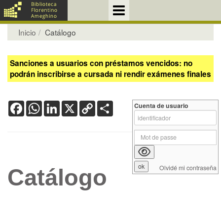
Inicio
Catálogo
Sanciones a usuarios con préstamos vencidos: no
podrán inscribirse a cursada ni rendir exámenes finales
Facebook
WhatsApp
LinkedIn
X
Copy
Share
Cuenta de usuario
Link
Olvidé mi contraseña
Catálogo