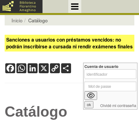
Inicio
Catálogo
Sanciones a usuarios con préstamos vencidos: no
podrán inscribirse a cursada ni rendir exámenes finales
Facebook
WhatsApp
LinkedIn
X
Copy
Share
Cuenta de usuario
Link
Olvidé mi contraseña
Catálogo