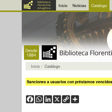
Inicio
Noticias
Catálogo
Inicio
Catálogo
Sanciones a usuarios con préstamos vencidos:
Facebook
WhatsApp
LinkedIn
X
Copy
Share
Link