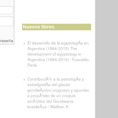
Nuevos libros
traseña
El desarrollo de la egiptologÃ­a en
Argentina (1884-2015) The
development of egyptology in
Argentina (1884-2015) / Fuscaldo,
Perla
ContribuciÃ³n a la petrologÃ­a y
estratigrafÃ­a del glacial
gondwÃ¡nico uruguayo y apuntes
a propÃ³sito de un croquis
sinÃ³ptico del Gondwana
brasileÃ±o / Walther, K.