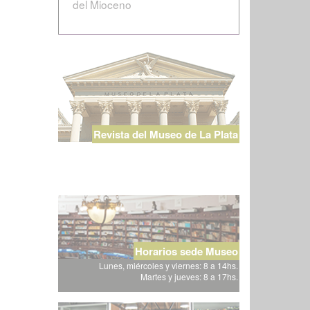
del Mioceno
Revista del Museo de La Plata
Horarios sede Museo
Lunes, miércoles y viernes: 8 a 14hs.
Martes y jueves: 8 a 17hs.