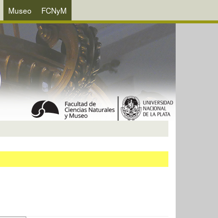
Museo
FCNyM