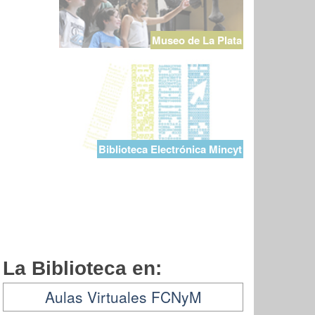
Museo de La Plata
Biblioteca Electrónica Mincyt
La Biblioteca en:
Aulas Virtuales FCNyM