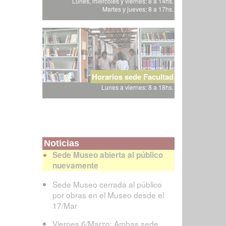
Lunes, miércoles y viernes: 8 a 14hs.
Martes y jueves: 8 a 17hs.
Horarios sede Facultad
Lunes a viernes: 8 a 18hs.
Noticias
Sede Museo abierta al público
nuevamente
Sede Museo cerrada al público
por obras en el Museo desde el
17/Mar
Viernes 6/Marzo: Ambas sede