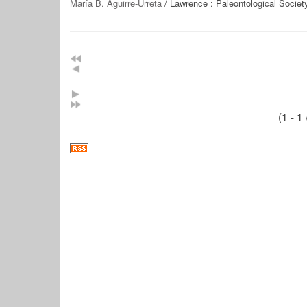
María B. Aguirre-Urreta
/ Lawrence : Paleontological Societ
(1 - 1 