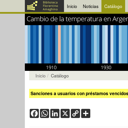
Inicio
Noticias
Catálogo
Inicio
Catálogo
Sanciones a usuarios con préstamos vencidos:
Facebook
WhatsApp
LinkedIn
X
Copy
Share
Link