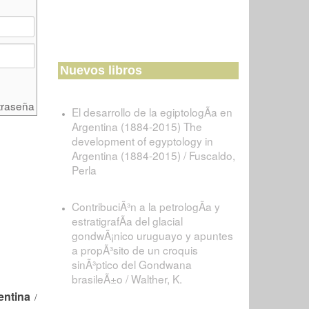
Nuevos libros
traseña
El desarrollo de la egiptologÃ­a en
Argentina (1884-2015) The
development of egyptology in
Argentina (1884-2015) / Fuscaldo,
Perla
ContribuciÃ³n a la petrologÃ­a y
estratigrafÃ­a del glacial
gondwÃ¡nico uruguayo y apuntes
a propÃ³sito de un croquis
sinÃ³ptico del Gondwana
brasileÃ±o / Walther, K.
entina
/