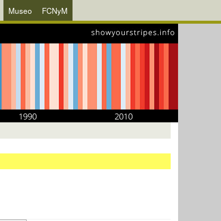
Museo
FCNyM