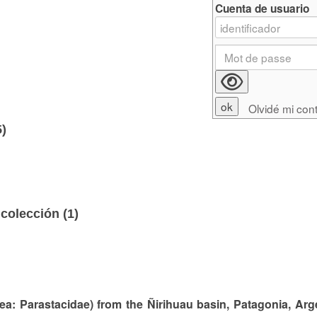
Cuenta de usuario
Olvidé mi con
5)
colección (
1
)
ea: Parastacidae) from the Ñirihuau basin, Patagonia, Arg