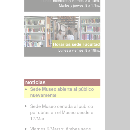
Lunes, miércoles y viernes: 8 a 14hs.
Martes y jueves: 8 a 17hs.
Horarios sede Facultad
Lunes a viernes: 8 a 18hs.
Noticias
Sede Museo abierta al público
nuevamente
Sede Museo cerrada al público
por obras en el Museo desde el
17/Mar
Viernes 6/Marzo: Ambas sede