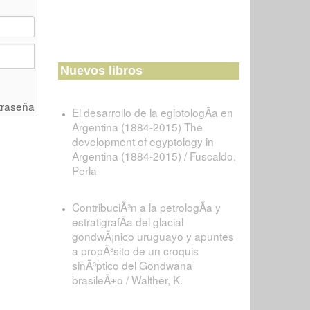
Nuevos libros
traseña
El desarrollo de la egiptologÃ­a en
Argentina (1884-2015) The
development of egyptology in
Argentina (1884-2015) / Fuscaldo,
Perla
ContribuciÃ³n a la petrologÃ­a y
estratigrafÃ­a del glacial
gondwÃ¡nico uruguayo y apuntes
a propÃ³sito de un croquis
sinÃ³ptico del Gondwana
brasileÃ±o / Walther, K.