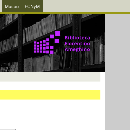
Museo
FCNyM