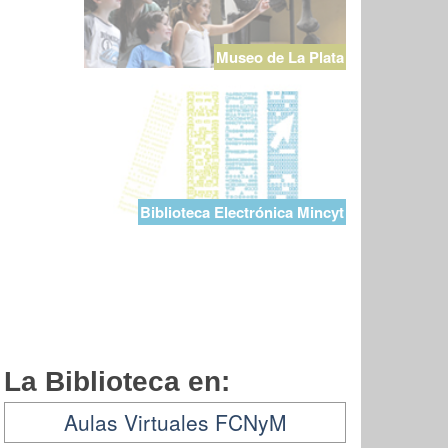
Museo de La Plata
Biblioteca Electrónica Mincyt
La Biblioteca en:
Aulas Virtuales FCNyM