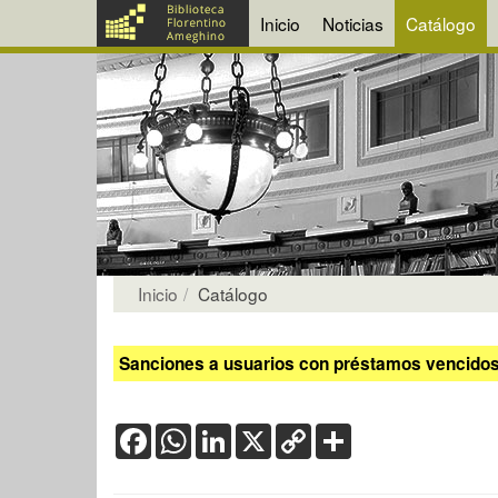
Inicio
Noticias
Catálogo
Inicio
Catálogo
Sanciones a usuarios con préstamos vencidos:
Facebook
WhatsApp
LinkedIn
X
Copy
Share
Link