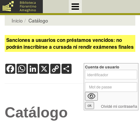
Inicio
Catálogo
Sanciones a usuarios con préstamos vencidos: no
podrán inscribirse a cursada ni rendir exámenes finales
Facebook
WhatsApp
LinkedIn
X
Copy
Share
Cuenta de usuario
Link
Olvidé mi contraseña
Catálogo