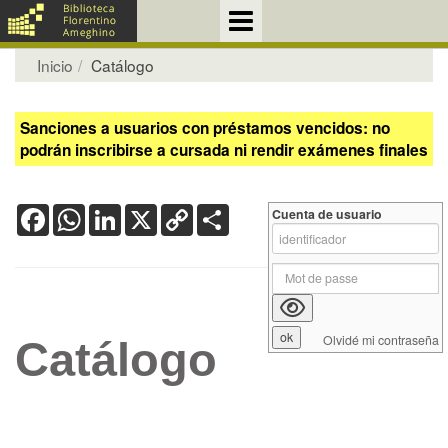
Inicio
Catálogo
Sanciones a usuarios con préstamos vencidos: no
podrán inscribirse a cursada ni rendir exámenes finales
Facebook
WhatsApp
LinkedIn
X
Copy
Share
Cuenta de usuario
Link
Olvidé mi contraseña
Catálogo