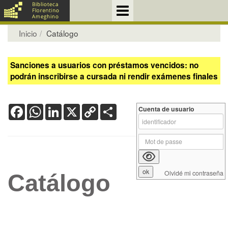
Inicio
Catálogo
Sanciones a usuarios con préstamos vencidos: no
podrán inscribirse a cursada ni rendir exámenes finales
Facebook
WhatsApp
LinkedIn
X
Copy
Share
Cuenta de usuario
Link
Olvidé mi contraseña
Catálogo