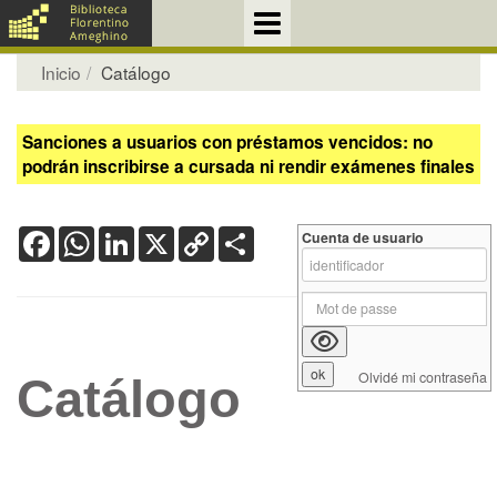
Inicio
Catálogo
Sanciones a usuarios con préstamos vencidos: no
podrán inscribirse a cursada ni rendir exámenes finales
Facebook
WhatsApp
LinkedIn
X
Copy
Share
Cuenta de usuario
Link
Olvidé mi contraseña
Catálogo