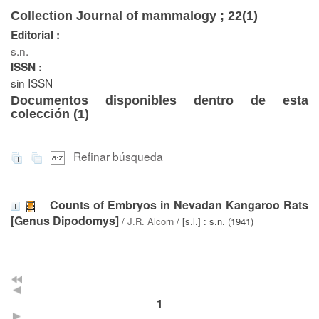
Collection Journal of mammalogy ; 22(1)
Editorial :
s.n.
ISSN :
sin ISSN
Documentos disponibles dentro de esta
colección (
1
)
Refinar búsqueda
Counts of Embryos in Nevadan Kangaroo Rats
[Genus Dipodomys]
/
J.R. Alcorn
/ [s.l.] : s.n. (1941)
1