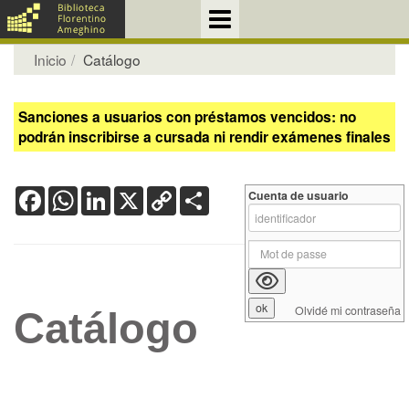
Inicio
Catálogo
Sanciones a usuarios con préstamos vencidos: no
podrán inscribirse a cursada ni rendir exámenes finales
Facebook
WhatsApp
LinkedIn
X
Copy
Share
Cuenta de usuario
Link
Olvidé mi contraseña
Catálogo