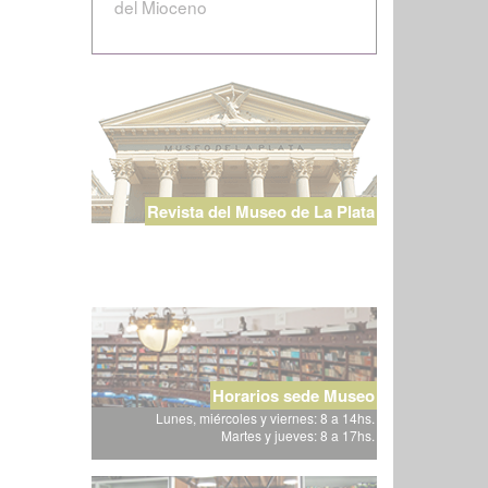
del Mioceno
Revista del Museo de La Plata
Horarios sede Museo
Lunes, miércoles y viernes: 8 a 14hs.
Martes y jueves: 8 a 17hs.