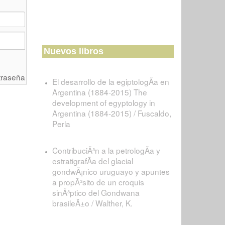
Nuevos libros
traseña
El desarrollo de la egiptologÃ­a en
Argentina (1884-2015) The
development of egyptology in
Argentina (1884-2015) / Fuscaldo,
Perla
ContribuciÃ³n a la petrologÃ­a y
estratigrafÃ­a del glacial
gondwÃ¡nico uruguayo y apuntes
a propÃ³sito de un croquis
sinÃ³ptico del Gondwana
brasileÃ±o / Walther, K.