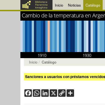
Inicio
Noticias
Catálogo
Inicio
Catálogo
Sanciones a usuarios con préstamos vencidos:
Facebook
WhatsApp
LinkedIn
X
Copy
Share
Link