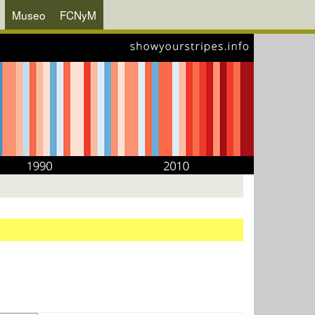
Museo
FCNyM