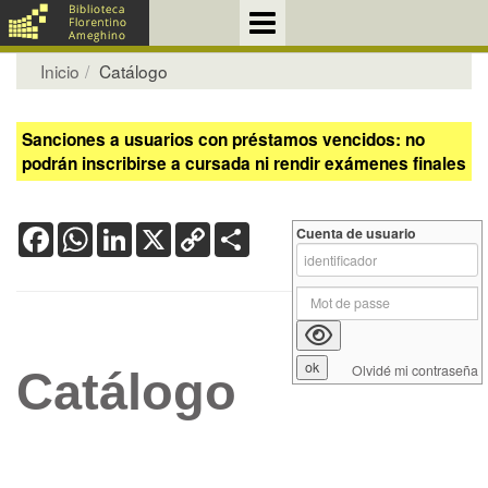
Inicio
Catálogo
Sanciones a usuarios con préstamos vencidos: no
podrán inscribirse a cursada ni rendir exámenes finales
Facebook
WhatsApp
LinkedIn
X
Copy
Share
Cuenta de usuario
Link
Olvidé mi contraseña
Catálogo