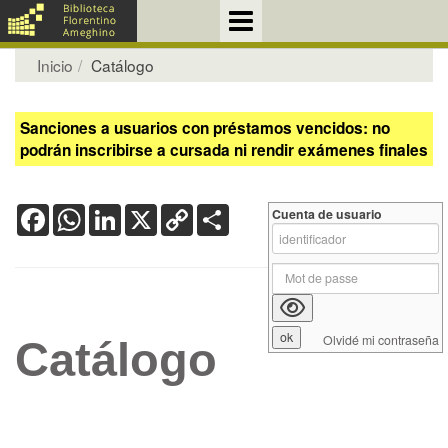
Inicio
Catálogo
Sanciones a usuarios con préstamos vencidos: no
podrán inscribirse a cursada ni rendir exámenes finales
Facebook
WhatsApp
LinkedIn
X
Copy
Share
Cuenta de usuario
Link
Olvidé mi contraseña
Catálogo